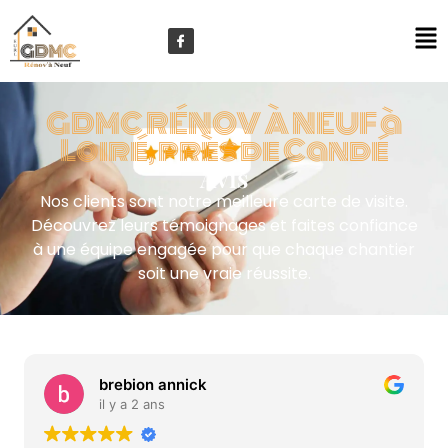
GDMC RÉNOV À NEUF à
Loiré, près de Candé
Avis
Nos clients sont notre meilleure carte de visite.
Découvrez leurs témoignages et faites confiance
à une équipe engagée pour que chaque chantier
soit une vraie réussite.
brebion annick
il y a 2 ans